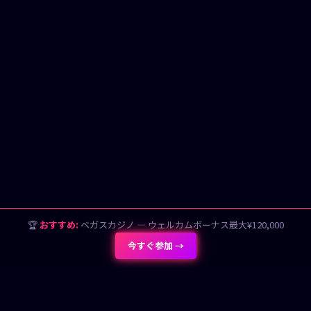
🏆
おすすめ:
ベガスカジノ — ウェルカムボーナス最大¥120,000
今すぐ参加 →
ナス最大120,000円
⚡
出金最短24時間以内
🔒
MGAラ